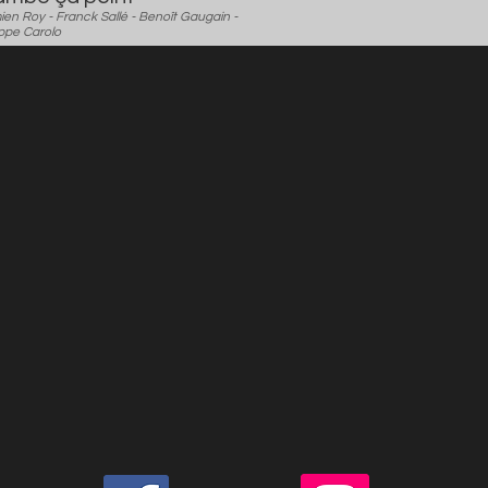
en Roy - Franck Sallé - Benoît Gaugain -
ippe Carolo