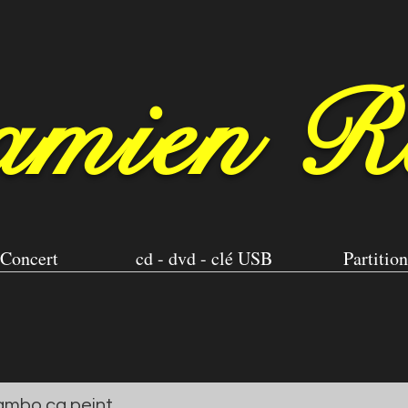
mien R
Concert
cd - dvd - clé USB
Partition
mbo ça peint