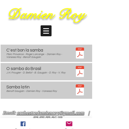
Damien Roy
C'est bon la samba
Marc Provance - Roger Larcange - Damien Roy -
Vanessa Roy - Benoît Gaugain
O samba do Brasil
J.H. Frougier - D. Bellot - B. Gaugain - D. Roy - V. Roy
Samba latin
Benoît Gaugain - Damien Roy - Vanessa Roy
Email:
orchestredamienroy@gmail.com
|
06-07-88-54-19