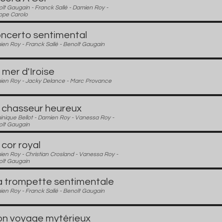
oît Gaugain - Franck Sallé - Damien Roy -
ippe Carolo
ncerto sentimental
en Roy - Franck Sallé - Benoît Gaugain
 mer d'Iroise
en Roy - Jacky Delance - Marc Provance
 chasseur heureux
nique Bellot - Damien Roy - Vanessa Roy -
ît Gaugain
 cor royal
en Roy - Christian Crosland - Vanessa Roy -
ît Gaugain
 trompette sentimentale
en Roy - Franck Sallé - Benoît Gaugain
n voyage mytérieux