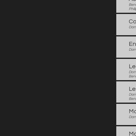
Ben
Phil
Co
Dami
En
Dami
Le
Domi
Beno
Le
Dami
Beno
Ma
Dami
Mo