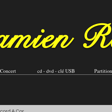
mien R
Concert
cd - dvd - clé USB
Partition
cord A Cor