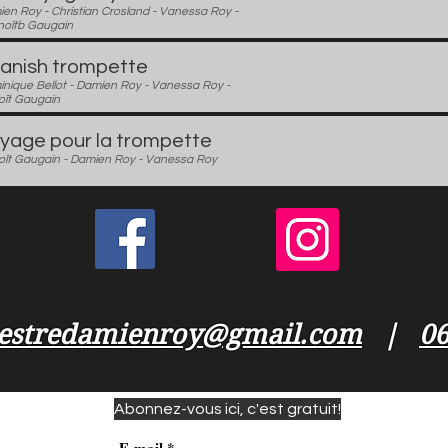
ien Roy - Christian Crosland - Vanessa Roy -
oîtb Gaugain
anish trompette
inique Bellot - Damien Roy - Vanessa Roy -
ît Gaugain
yage pour la trompette
ît Gaugain - Damien Roy - Vanessa Roy
estredamienroy@gmail.com
|
06
Abonnez-vous ici, c'est gratuit!