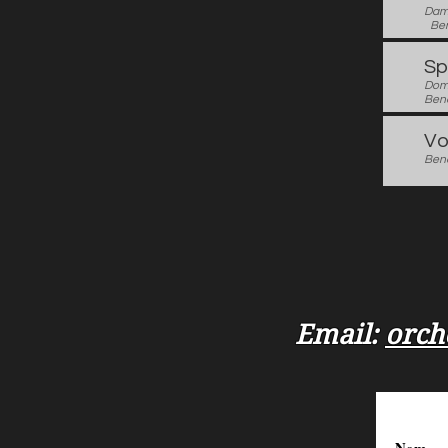
Dam
Ben
Sp
Dom
Beno
Vo
Beno
Email:
orch